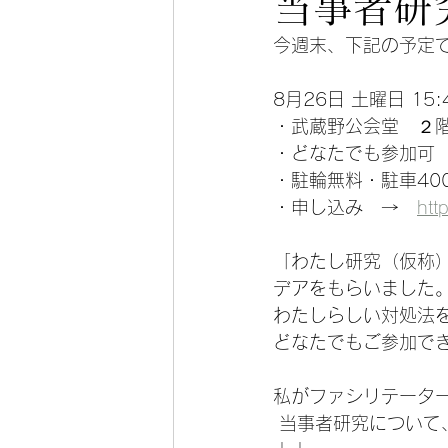
当事者
今週末、下記の予定
8月26日 土曜日 15:4
・武蔵野公会堂　２
・どなたでも参加可
・駐輪無料・駐車400
・申し込み　→　
htt
「わたし研究（仮称
デアをもらいました
わたしらしい対処法
どなたでもご参加で
私がファシリテータ
 当事者研究について