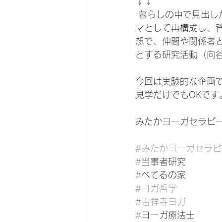
↓↓
 暮らしの中で見出した生きづらさや、問題、苦労、成功体験を持ち寄り、それを研究テー
マとして再構成し、
想で、仲間や関係者と
とする研究活動（向
今回は実験的な企画
見学だけでもOKで
みたかヨーガセラピ
#みたかヨーガセラピ
#
当事者研究
#
べてるの家
#ヨガ哲学
#吉祥寺ヨガ
#
ヨーガ療法士