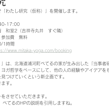
研究
で「わたし研究（仮称）」を開催します。
0-17:00
階　和室2（吉祥寺丸井　すぐ隣）
　参加費　無料
/1時間
ps://www.mitaka-yoga.com/booking
）」は、北海道浦河町べてるの家が生み出した「当事者
。ヨガ哲学をベースにして、他の人の経験やアイデアを
を見つけていくという新企画です。
きます。
ーをさせていただきます。
、べてるのHPの説明を引用しますね。 