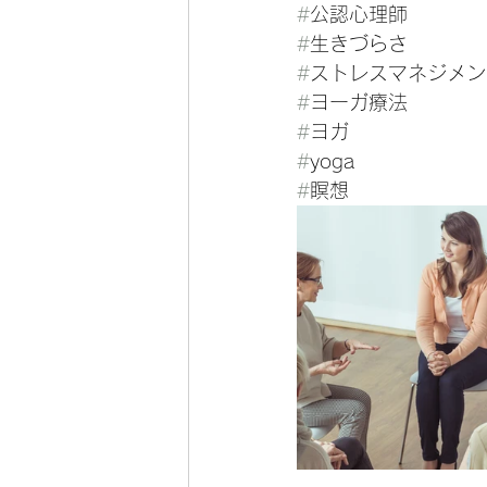
#
公認心理師
#
生きづらさ
#
ストレスマネジメン
#
ヨーガ療法
#
ヨガ
#
yoga
#
瞑想