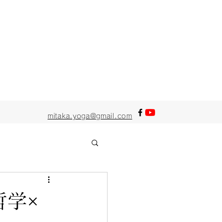
mitaka.yoga@gmail.com
哲学×