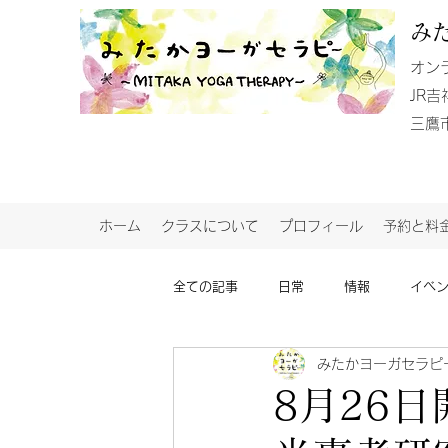
み
​オン
JR
​三
ホーム
クラスについて
プロフィール
予約と料
全ての記事
日常
情報
イベ
みたかヨーガセラピ
8月26