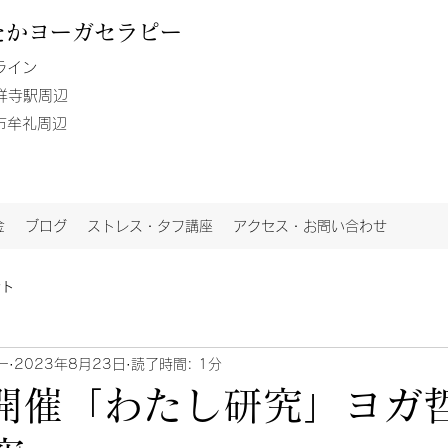
たか
ヨーガセラピー
ライン
吉祥寺駅周辺
鷹市牟礼周辺
金
ブログ
ストレス・タフ講座
アクセス・お問い合わせ
ント
ー
2023年8月23日
読了時間: 1分
日開催「わたし研究」ヨガ