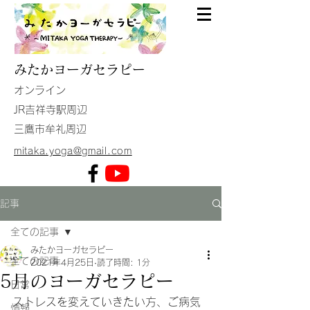
みたか
ヨーガセラピー
​オンライン
JR吉祥寺駅周辺
​三鷹市牟礼周辺
mitaka.yoga@gmail.com
記事
全ての記事
みたかヨーガセラピー
全ての記事
2021年4月25日
読了時間: 1分
5月のヨーガセラピー
日常
ストレスを変えていきたい方、ご病気
情報