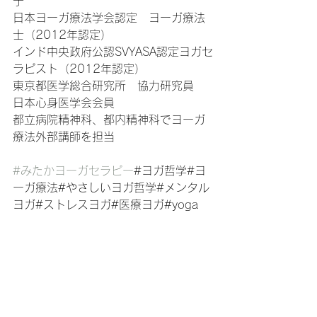
子
日本ヨーガ療法学会認定　ヨーガ療法
士（2012年認定）
インド中央政府公認SVYASA認定ヨガセ
ラピスト（2012年認定）
東京都医学総合研究所　協力研究員
日本心身医学会会員
都立病院精神科、都内精神科でヨーガ
療法外部講師を担当
#みたかヨーガセラピー
#ヨガ哲学#ヨ
ーガ療法#やさしいヨガ哲学#メンタル
ヨガ#ストレスヨガ#医療ヨガ#yoga