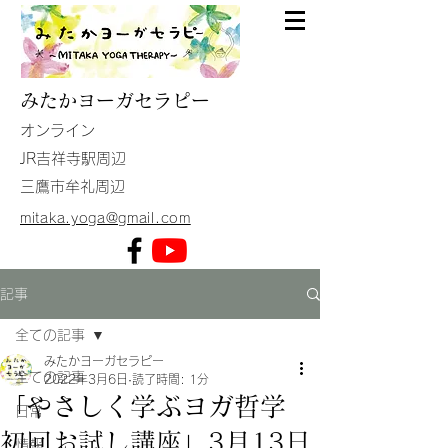
みたか
ヨーガセラピー
​オンライン
JR吉祥寺駅周辺
​三鷹市牟礼周辺
mitaka.yoga@gmail.com
記事
全ての記事
みたかヨーガセラピー
全ての記事
2022年3月6日
読了時間: 1分
「やさしく学ぶヨガ哲学
日常
初回お試し講座」3月13日
情報