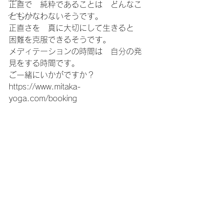
正直で　純粋であることは　どんなこ
イベント
ともかなわないそうです。
正直さを　真に大切にして生きると　
困難を克服できるそうです。
メディテーションの時間は　自分の発
見をする時間です。
ご一緒にいかがですか？
https://www.mitaka-
yoga.com/booking