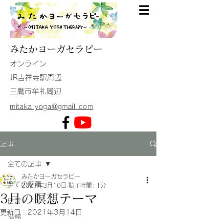
みたか
ヨーガセラピー
​オンライン
JR吉祥寺駅周辺
​三鷹市牟礼周辺
mitaka.yoga@gmail.com
記事
全ての記事
みたかヨーガセラピー
全ての記事
2021年3月10日
読了時間: 1分
3月の瞑想テーマ
日常
更新日：
2021年3月14日
情報