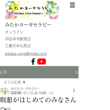
みたか
ヨーガセラピー
​オンライン
JR吉祥寺駅周辺
​三鷹市牟礼周辺
mitaka.yoga@gmail.com
記事
全ての記事
みたかヨーガセラピー
全ての記事
2021年1月17日
読了時間: 1分
瞑想がはじめてのみなさん
日常
へ
情報