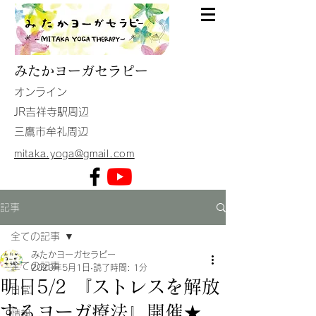
みたか
ヨーガセラピー
​オンライン
JR吉祥寺駅周辺
​三鷹市牟礼周辺
mitaka.yoga@gmail.com
記事
全ての記事
みたかヨーガセラピー
全ての記事
2020年5月1日
読了時間: 1分
明日5/2 『ストレスを解放
日常
するヨーガ療法』開催★
情報