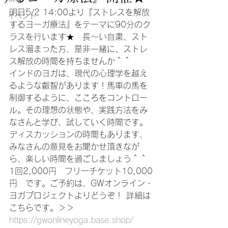
明日5/2 14:00より『ストレスを解放
イベント
するヨーガ療法』をテーマに90分のク
ラスを行います★　長～い自粛、スト
レス溜まった方、是非一緒に、ストレ
ス解放の時間を持ちませんか＾＾
インドのヨガは、現代の心理学を越え
るような叡智があります！馬車の馬を
制御するように、こころをコントロー
ル。その理想の状態や、実践方法をみ
なさんと学び、試していく時間です。
ディスカッションの時間もあります、
みなさんの意見をお聞かせ頂きなが
ら、楽しい時間を過ごしましょう＾＾
1回2,000円　フリーチケット10,000
円　です。ご予約は、GWオンライン・
ヨガプロジェクトよりどうぞ！ 詳細は
こちらです。＞＞
https://gwonlineyoga.base.shop/