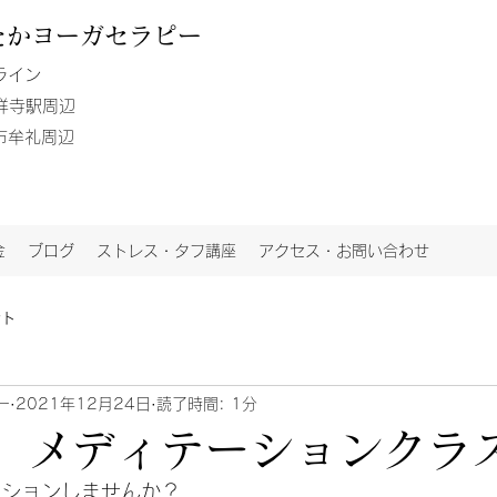
たか
ヨーガセラピー
ライン
吉祥寺駅周辺
鷹市牟礼周辺
金
ブログ
ストレス・タフ講座
アクセス・お問い合わせ
ント
ー
2021年12月24日
読了時間: 1分
 メディテーションクラ
テーションしませんか？