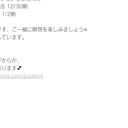
 12/30朝
1/2朝
す、ご一緒に瞑想を楽しみましょう⭐️
しています。
ジからか、
ります💕
-yoga.com/booking