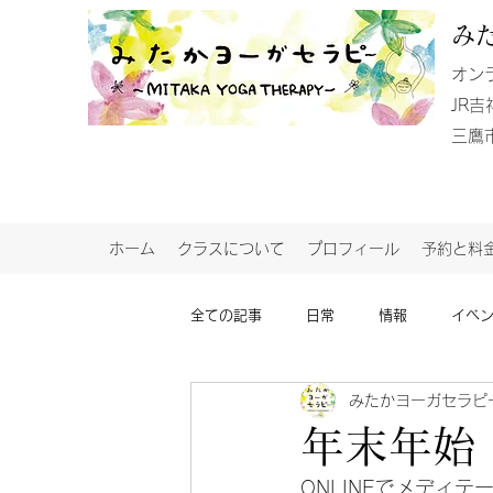
み
​オン
JR
​三
ホーム
クラスについて
プロフィール
予約と料
全ての記事
日常
情報
イベ
みたかヨーガセラピ
年末年始
ONLINEでメディ