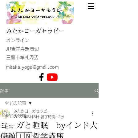
みたか
ヨーガセラピー
​オンライン
JR吉祥寺駅周辺
​三鷹市牟礼周辺
mitaka.yoga@gmail.com
記事
全ての記事
みたかヨーガセラピー
全ての記事
2022年8月8日
読了時間: 2分
ヨーガと睡眠 byインド大
日常
使館🇮🇳哲学講座
情報