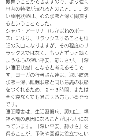
振舞うことができますので、より強く
思考の特徴が現れるとのこと。。。深
い睡眠状態は、心の状態と深く関連す
るということでした。
シャバ・アーサナ（しかばねのポー
ズ）になり、リラックスすることも睡
眠の入口になりますが、その程度のリ
ラックスではなく、もっとずっと続く
ような心の深い平安、静けさが、「深
い睡眠状態」となると考えるそうで
す。ヨーガの行者さん達は、深い瞑想
状態＝深い睡眠状態と同じ意識の状態
をつくれるため、２～３時間、または
全く寝なくても過ごせる方もいるそう
です。
睡眠障害は、生活習慣病、認知症、精
神不調の原因になることが明らかにな
っています。「深い平安、静けさ」を
得ることが、予防や回復に役立つとい