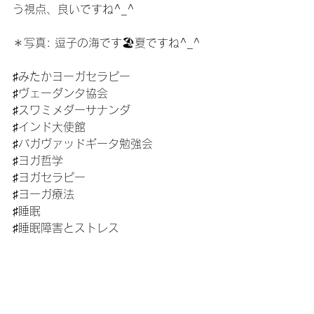
う視点、良いですね^_^
＊写真: 逗子の海です🏖夏ですね^_^
♯みたかヨーガセラピー 
♯ヴェーダンタ協会
♯スワミメダーサナンダ
♯インド大使館
♯バガヴァッドギータ勉強会
♯ヨガ哲学
♯ヨガセラピー
♯ヨーガ療法
♯睡眠
♯睡眠障害とストレス