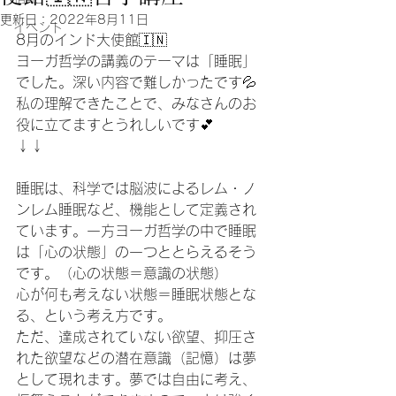
更新日：
2022年8月11日
イベント
8月のインド大使館🇮🇳
ヨーガ哲学の講義のテーマは「睡眠」
でした。深い内容で難しかったです💦
私の理解できたことで、みなさんのお
役に立てますとうれしいです💕
↓↓
睡眠は、科学では脳波によるレム・ノ
ンレム睡眠など、機能として定義され
ています。一方ヨーガ哲学の中で睡眠
は「心の状態」の一つととらえるそう
です。（心の状態＝意識の状態）
心が何も考えない状態＝睡眠状態とな
る、という考え方です。
ただ、達成されていない欲望、抑圧さ
れた欲望などの潜在意識（記憶）は夢
として現れます。夢では自由に考え、