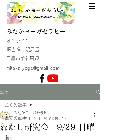
みたか
ヨーガセラピー
​オンライン
JR吉祥寺駅周辺
​三鷹市牟礼周辺
mitaka.yoga@gmail.com
記事
全ての記事
みたかヨーガセラピー
全ての記事
2024年9月23日
読了時間: 1分
わたし研究会 9/29 日曜
日常
日
情報