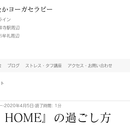
たか
ヨーガセラピー
ライン
吉祥寺駅周辺
鷹市牟礼周辺
金
ブログ
ストレス・タフ講座
アクセス・お問い合わせ
ント
ー
2020年4月5日
読了時間: 1分
 HOME』の過ごし方