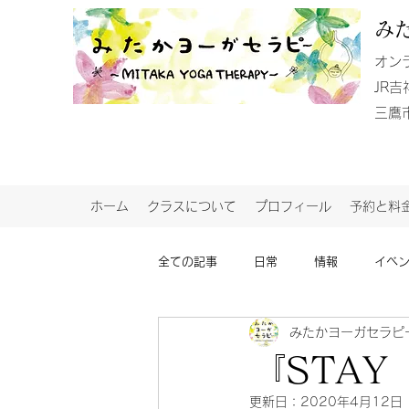
み
​オン
JR
​三
ホーム
クラスについて
プロフィール
予約と料
全ての記事
日常
情報
イベ
みたかヨーガセラピ
『STAY
更新日：
2020年4月12日