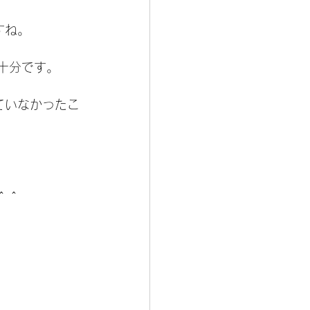
すね。
十分です。
ていなかったこ
＾＾