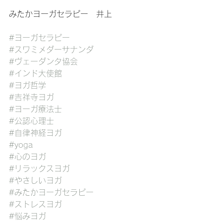
みたかヨーガセラピー　井上
#ヨーガセラピー
#
スワミメダーサナンダ
#
ヴェーダンタ
協会
#
インド大使館
#ヨガ哲学
#吉祥寺ヨガ
#ヨーガ療法士
#公認心理士
#自律神経ヨガ
#yoga
#心のヨガ
#リラックスヨガ
#やさしいヨガ
#みたかヨーガセラピー
#ストレスヨガ
#悩みヨガ