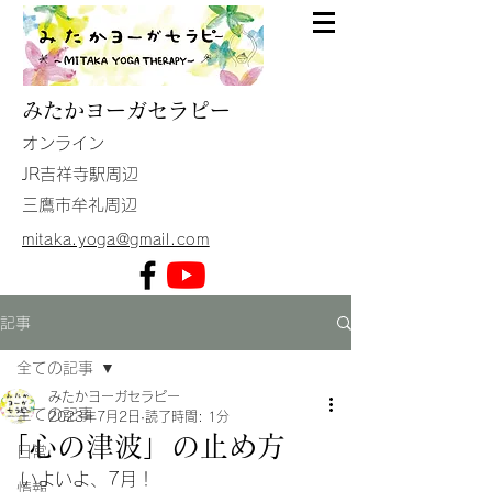
みたか
ヨーガセラピー
​オンライン
JR吉祥寺駅周辺
​三鷹市牟礼周辺
mitaka.yoga@gmail.com
記事
全ての記事
みたかヨーガセラピー
全ての記事
2023年7月2日
読了時間: 1分
「心の津波」の止め方
日常
いよいよ、7月！
情報