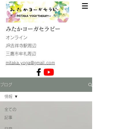
みたか
ヨーガセラピー
​オンライン
JR吉祥寺駅周辺
​三鷹市牟礼周辺
mitaka.yoga@gmail.com
ブログ
情報
全ての
記事